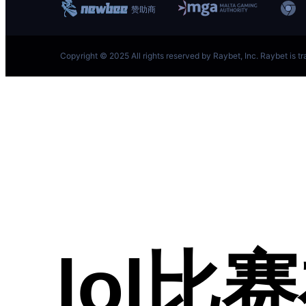
跳
至
内
容
lol比