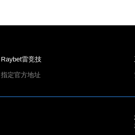
Raybet雷竞技
指定官方地址