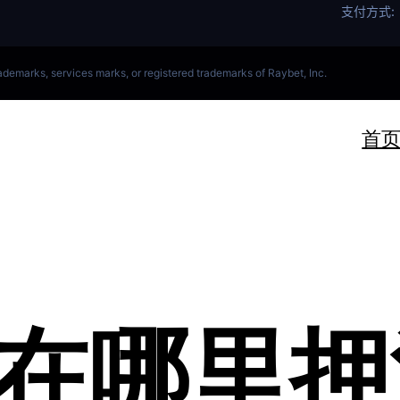
首
赛在哪里