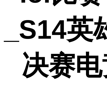
_S14
决赛电