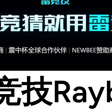
竞技Rayb