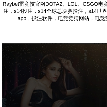
Raybet雷竞技官网DOTA2、LOL、CS
注，s14投注，s14全球总决赛投注，s14
app，投注软件，电竞竞猜网站，电竞