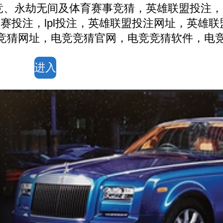
GO电竞、永劫无间及体育赛事竞猜，英雄联盟投注
世界赛投注，lpl投注，英雄联盟投注网址，英雄
竞猜网址，电竞竞猜官网，电竞竞猜软件，电竞
进入