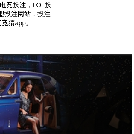
，电竞投注，LOL投
联盟投注网站，投注
竞猜app。