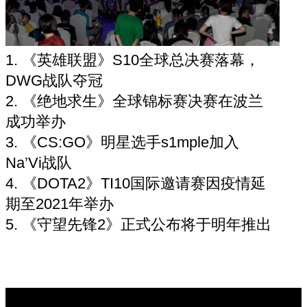
1. 《英雄联盟》S10全球总决赛落幕，
DWG战队夺冠
2. 《绝地求生》全球锦标赛决赛在波兰
成功举办
3. 《CS:GO》明星选手s1mple加入
Na’Vi战队
4. 《DOTA2》TI10国际邀请赛因疫情延
期至2021年举办
5. 《守望先锋2》正式公布将于明年推出