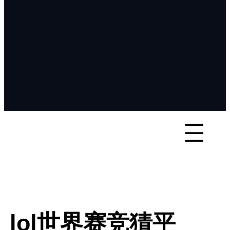
lol世界赛竞猜平