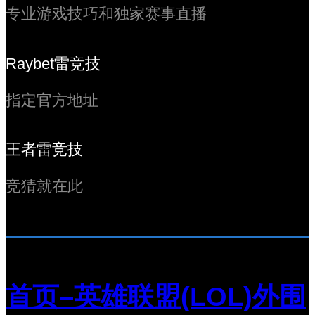
专业游戏技巧和独家赛事直播
Raybet雷竞技
指定官方地址
王者雷竞技
竞猜就在此
首页–英雄联盟(LOL)外围