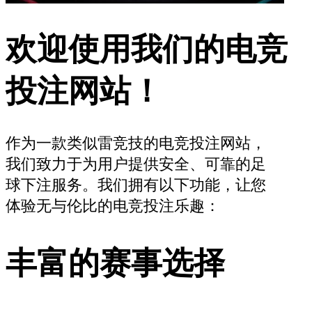
欢迎使用我们的电竞
投注网站！
作为一款类似雷竞技的电竞投注网站，
我们致力于为用户提供安全、可靠的足
球下注服务。我们拥有以下功能，让您
体验无与伦比的电竞投注乐趣：
丰富的赛事选择