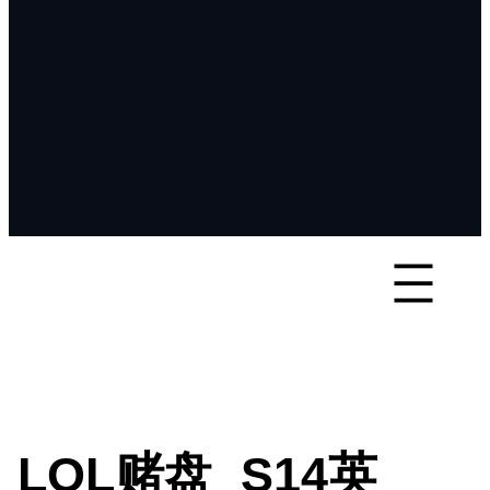
LOL赌盘_S14英