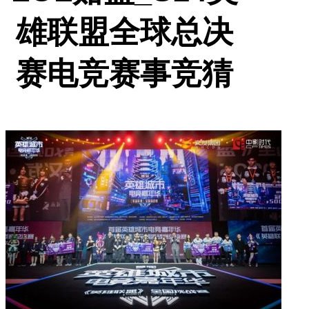
雄联盟全球总决
赛电竞赛事竞猜