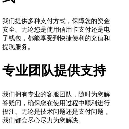
我们提供多种支付方式，保障您的资金
安全。无论您是使用信用卡支付还是电
子钱包，都能享受到快捷便利的充值和
提现服务。
专业团队提供支持
我们拥有专业的客服团队，随时为您解
答疑问，确保您在使用过程中顺利进行
投注。无论是技术问题还是支付问题，
我们都会尽心尽力为您解决。