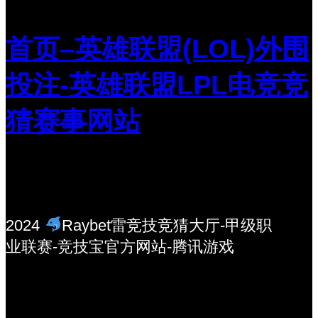
首页–英雄联盟(LOL)外围
投注-英雄联盟LPL电竞竞
猜赛事网站
2024
Raybet雷竞技竞猜大厅-甲级职
业联赛-竞技宝官方网站-腾讯游戏
Instagram
LinkedIn
电子邮件
Facebook