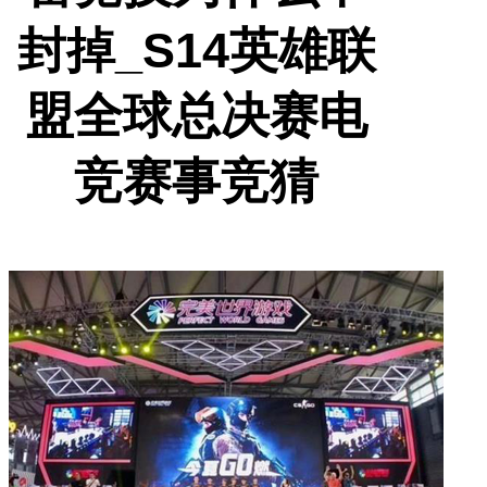
封掉_S14英雄联
盟全球总决赛电
竞赛事竞猜