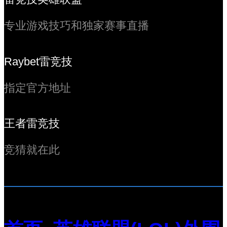
专业游戏技巧和独家赛事直播
Raybet雷竞技
指定官方地址
王者雷竞技
竞猜就在此