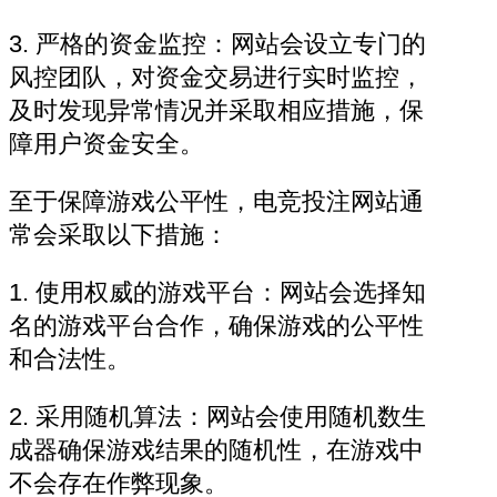
3. 严格的资金监控：网站会设立专门的
风控团队，对资金交易进行实时监控，
及时发现异常情况并采取相应措施，保
障用户资金安全。
至于保障游戏公平性，电竞投注网站通
常会采取以下措施：
1. 使用权威的游戏平台：网站会选择知
名的游戏平台合作，确保游戏的公平性
和合法性。
2. 采用随机算法：网站会使用随机数生
成器确保游戏结果的随机性，在游戏中
不会存在作弊现象。