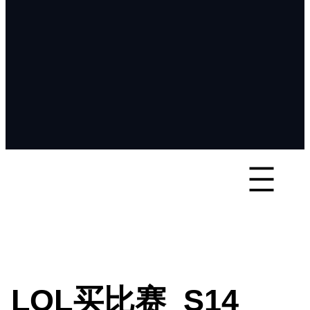
LOL买比赛_S14