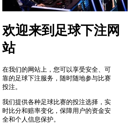
欢迎来到足球下注网
站
在我们的网站上，您可以享受安全、可
靠的足球下注服务，随时随地参与比赛
投注。
我们提供各种足球比赛的投注选择，实
时比分和赔率变化，保障用户的资金安
全和个人信息保护。