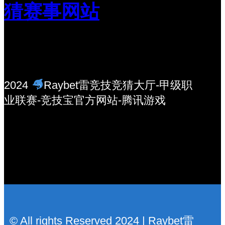
猜赛事网站
2024
Raybet雷竞技竞猜大厅-甲级职
业联赛-竞技宝官方网站-腾讯游戏
Instagram
LinkedIn
电子邮件
Facebook
© All rights Reserved 2024 | Raybet雷