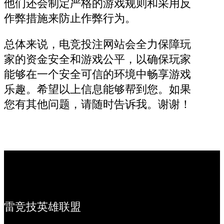
他们还会制定严格的游戏规则和采用反
作弊措施来防止作弊行为。
总体来说，电竞投注网站会全力保障玩
家的资金安全和游戏公平，以确保玩家
能够在一个安全可信的环境中畅享游戏
乐趣。希望以上信息能够帮到您。如果
您有其他问题，请随时告诉我。谢谢！
雷竞技英雄联盟