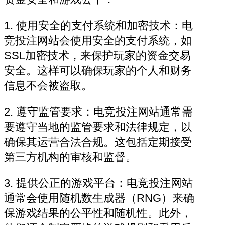
1. 使用安全的支付系统和加密技术：电
竞投注网站会使用安全的支付系统，如
SSL加密技术，来保护玩家的资金交易
安全。这样可以确保玩家的个人和财务
信息不会被盗取。
2. 遵守监管要求：电竞投注网站通常需
要遵守当地的监管要求和法律规定，以
确保其运营合法合规。这包括定期接受
第三方机构的审核和监督。
3. 提供公正的游戏平台：电竞投注网站
通常会使用随机数生成器（RNG）来确
保游戏结果的公平性和随机性。此外，