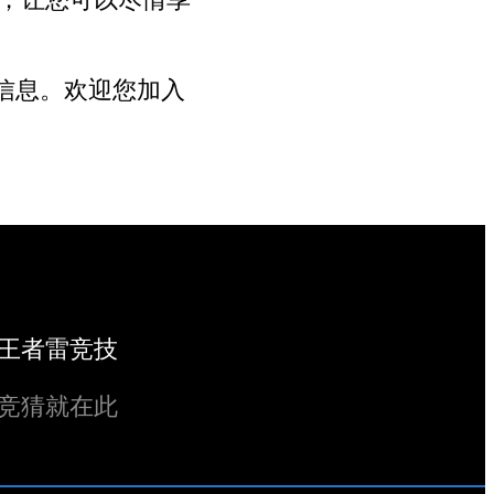
信息。欢迎您加入
王者雷竞技
竞猜就在此