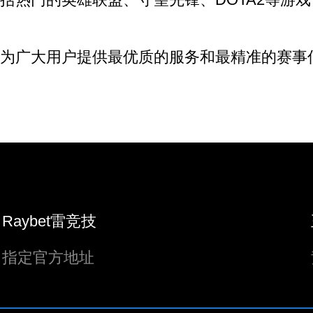
为广大用户提供最优质的服务和最精准的赛事
Raybet雷竞技
指定官方地址