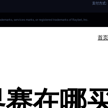
首
界赛在哪