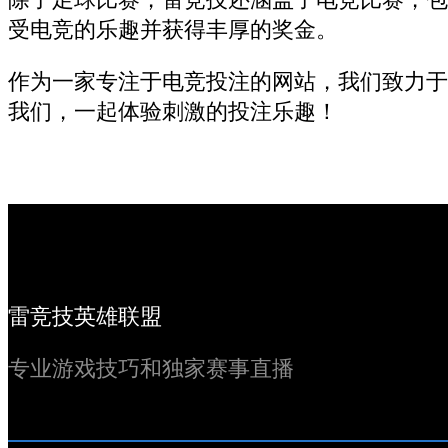
受电竞的乐趣并获得丰厚的奖金。
作为一家专注于电竞投注的网站，我们致力于
我们，一起体验刺激的投注乐趣！
雷竞技英雄联盟
专业游戏技巧和独家赛事直播