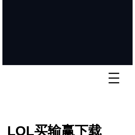
LOL买输赢下载