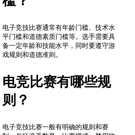
槛？
电子竞技比赛通常有年龄门槛、技术水
平门槛和道德素质门槛等。选手需要具
备一定年龄和技能水平，同时要遵守游
戏规则和道德准则。
电竞比赛有哪些规
则？
电子竞技比赛一般有明确的规则和赛