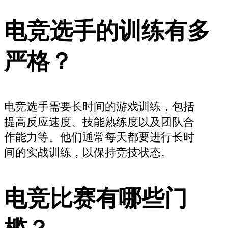
电竞选手的训练有多
严格？
电竞选手需要长时间的游戏训练，包括
提高反应速度、技能熟练度以及团队合
作能力等。他们通常每天都要进行长时
间的实战训练，以保持竞技状态。
电竞比赛有哪些门