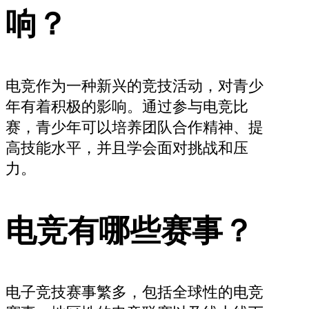
响？
电竞作为一种新兴的竞技活动，对青少
年有着积极的影响。通过参与电竞比
赛，青少年可以培养团队合作精神、提
高技能水平，并且学会面对挑战和压
力。
电竞有哪些赛事？
电子竞技赛事繁多，包括全球性的电竞