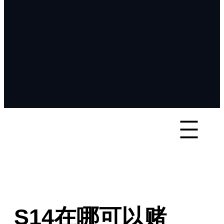
S14在哪可以赌