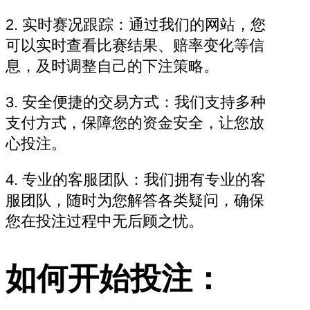
2. 实时赛况跟踪：通过我们的网站，您
可以实时查看比赛结果、赔率变化等信
息，及时调整自己的下注策略。
3. 安全便捷的交易方式：我们支持多种
支付方式，保障您的资金安全，让您放
心投注。
4. 专业的客服团队：我们拥有专业的客
服团队，随时为您解答各类疑问，确保
您在投注过程中无后顾之忧。
如何开始投注：