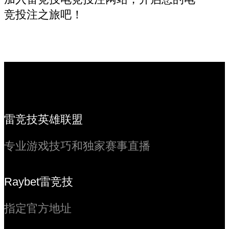
竞投注之旅吧！
雷竞技英雄联盟
专业游戏技巧和独家赛事直播
Raybet雷竞技
指定官方地址