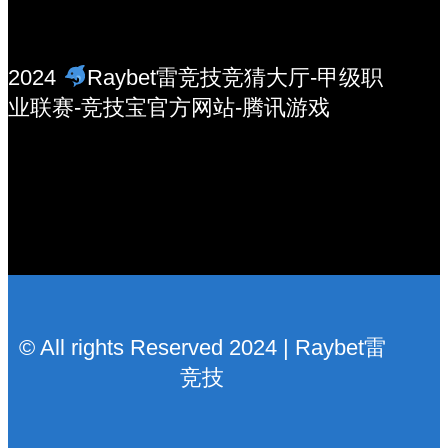
2024
Raybet雷竞技竞猜大厅-甲级职
业联赛-竞技宝官方网站-腾讯游戏
Instagram
LinkedIn
电子邮件
Facebook
© All rights Reserved 2024 | Raybet雷
竞技