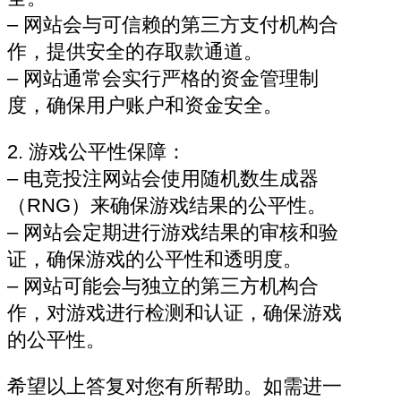
– 网站会与可信赖的第三方支付机构合
作，提供安全的存取款通道。
– 网站通常会实行严格的资金管理制
度，确保用户账户和资金安全。
2. 游戏公平性保障：
– 电竞投注网站会使用随机数生成器
（RNG）来确保游戏结果的公平性。
– 网站会定期进行游戏结果的审核和验
证，确保游戏的公平性和透明度。
– 网站可能会与独立的第三方机构合
作，对游戏进行检测和认证，确保游戏
的公平性。
希望以上答复对您有所帮助。如需进一