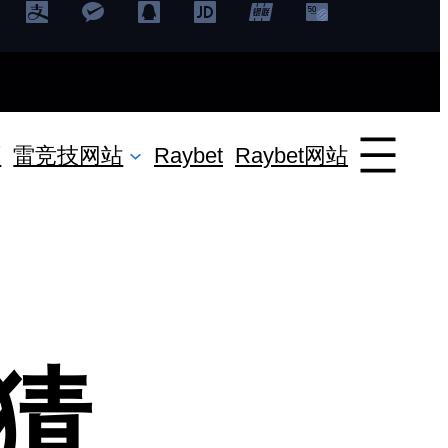
页
雷竞技网站
Raybet
Raybet网站
竞猜