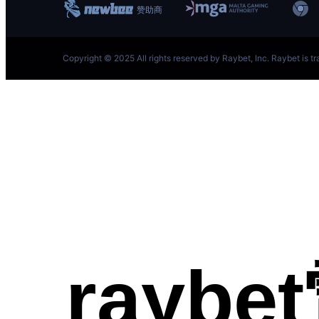
跳
至
内
容
rayb