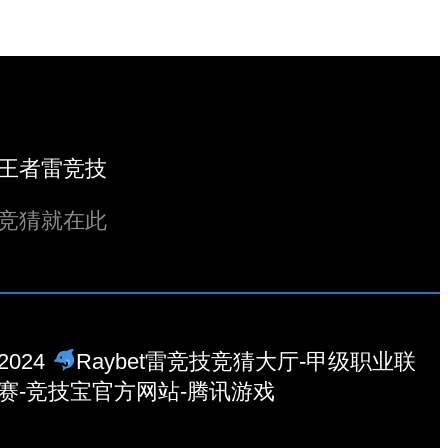
王者雷竞技
竞猜就在此
2024
Raybet雷竞技竞猜大厅-甲级职业联
赛-竞技宝官方网站-腾讯游戏
nstagram
LinkedIn
电子邮件
Facebook