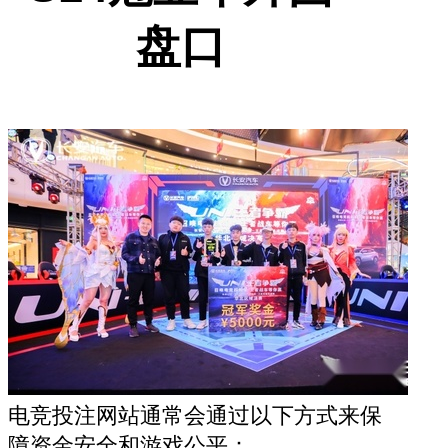
盘口
电竞投注网站通常会通过以下方式来保
障资金安全和游戏公平：