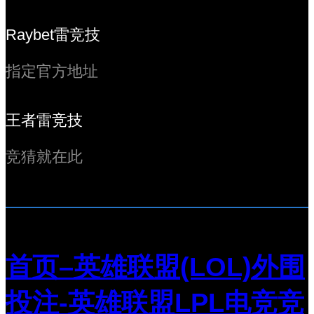
Raybet雷竞技
指定官方地址
王者雷竞技
竞猜就在此
首页–英雄联盟(LOL)外围
投注-英雄联盟LPL电竞竞