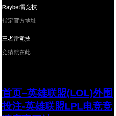
Raybet雷竞技
指定官方地址
王者雷竞技
竞猜就在此
首页–英雄联盟(LOL)外围
投注-英雄联盟LPL电竞竞