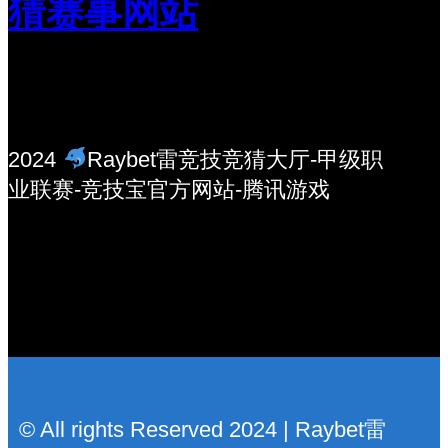
猜赛事网站
2024
Raybet雷竞技竞猜大厅-甲级职
业联赛-竞技宝官方网站-腾讯游戏
Instagram
LinkedIn
电子邮件
Facebook
© All rights Reserved 2024 | Raybet雷