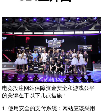
电竞投注网站保障资金安全和游戏公平
的关键在于以下几点措施：
1. 使用安全的支付系统：网站应该采用