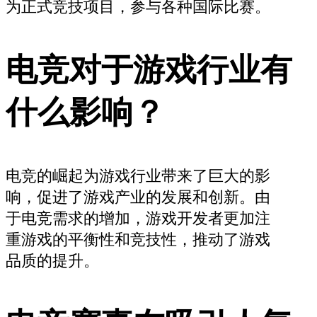
为正式竞技项目，参与各种国际比赛。
电竞对于游戏行业有
什么影响？
电竞的崛起为游戏行业带来了巨大的影
响，促进了游戏产业的发展和创新。由
于电竞需求的增加，游戏开发者更加注
重游戏的平衡性和竞技性，推动了游戏
品质的提升。