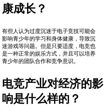
康成长？
有些人认为过度沉迷于电子竞技可能会
影响青少年的学习和身体健康，导致沉
迷游戏等问题。但是只要适度，电竞也
是一种正常的娱乐方式，并且可以培养
青少年的团队合作和竞争意识。
电竞产业对经济的影
响是什么样的？