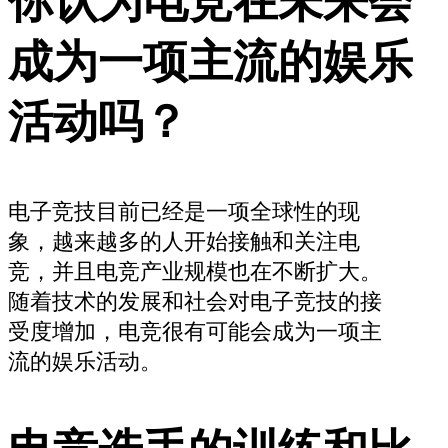
你认为电竞在未来会
成为一项主流的娱乐
活动吗？
电子竞技目前已经是一项全球性的现
象，越来越多的人开始接触和关注电
竞，并且电竞产业规模也在不断扩大。
随着技术的发展和社会对电子竞技的接
受度增加，电竞很有可能会成为一项主
流的娱乐活动。