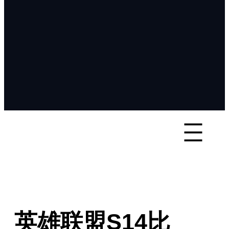
英雄联盟S14比