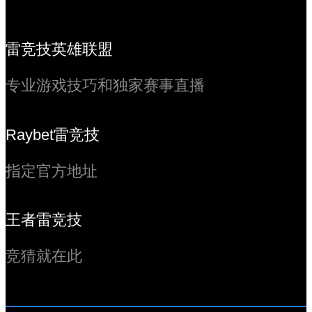
雷竞技英雄联盟
专业游戏技巧和独家赛事直播
Raybet雷竞技
指定官方地址
王者雷竞技
竞猜就在此