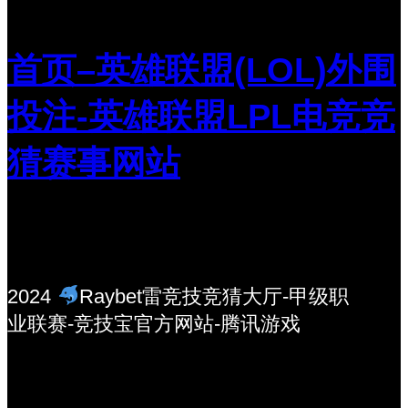
首页–英雄联盟(LOL)外围
投注-英雄联盟LPL电竞竞
猜赛事网站
2024
Raybet雷竞技竞猜大厅-甲级职
业联赛-竞技宝官方网站-腾讯游戏
Instagram
LinkedIn
电子邮件
Facebook