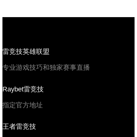
雷竞技英雄联盟
专业游戏技巧和独家赛事直播
Raybet雷竞技
指定官方地址
王者雷竞技