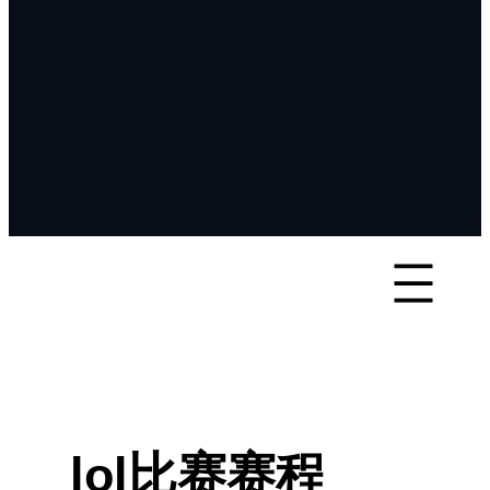
lol比赛赛程