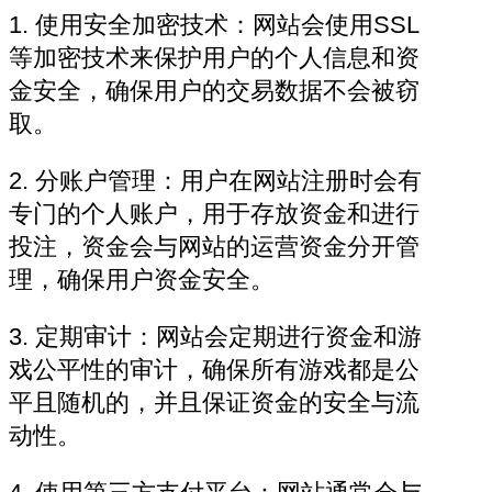
1. 使用安全加密技术：网站会使用SSL
等加密技术来保护用户的个人信息和资
金安全，确保用户的交易数据不会被窃
取。
2. 分账户管理：用户在网站注册时会有
专门的个人账户，用于存放资金和进行
投注，资金会与网站的运营资金分开管
理，确保用户资金安全。
3. 定期审计：网站会定期进行资金和游
戏公平性的审计，确保所有游戏都是公
平且随机的，并且保证资金的安全与流
动性。