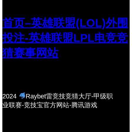
首页–英雄联盟(LOL)外围
投注-英雄联盟LPL电竞竞
猜赛事网站
2024
Raybet雷竞技竞猜大厅-甲级职
业联赛-竞技宝官方网站-腾讯游戏
Instagram
LinkedIn
电子邮件
Facebook