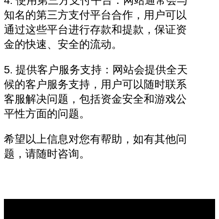
4. 使用第三方支付平台：网站通常会与
知名的第三方支付平台合作，用户可以
通过这些平台进行存款和提款，保证资
金的快速、安全的流动。
5. 提供客户服务支持：网站会提供全天
候的客户服务支持，用户可以随时联系
客服解决问题，包括资金安全和游戏公
平性方面的问题。
希望以上信息对您有帮助，如有其他问
题，请随时咨询。