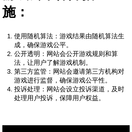
施：
使用随机算法：游戏结果由随机算法生
成，确保游戏公平。
公开透明：网站会公开游戏规则和算
法，让用户了解游戏机制。
第三方监管：网站会邀请第三方机构对
游戏进行监督，确保游戏公平性。
投诉处理：网站会设立投诉渠道，及时
处理用户投诉，保障用户权益。