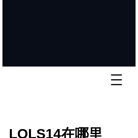
LOLS14在哪里