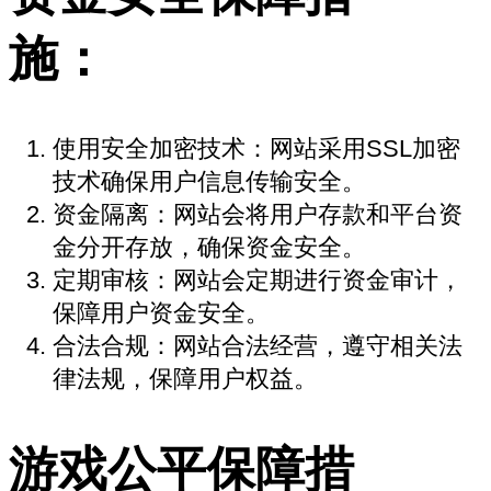
施：
使用安全加密技术：网站采用SSL加密
技术确保用户信息传输安全。
资金隔离：网站会将用户存款和平台资
金分开存放，确保资金安全。
定期审核：网站会定期进行资金审计，
保障用户资金安全。
合法合规：网站合法经营，遵守相关法
律法规，保障用户权益。
游戏公平保障措