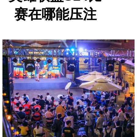
赛在哪能压注