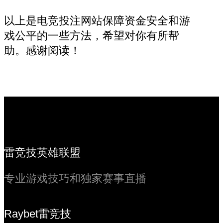
以上是电竞投注网站保障资金安全和游
戏公平的一些方法，希望对你有所帮
助。感谢阅读！
雷竞技英雄联盟
专业游戏技巧和独家赛事直播
Raybet雷竞技