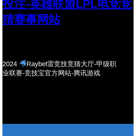
投注-英雄联盟LPL电竞竞
猜赛事网站
2024
Raybet雷竞技竞猜大厅-甲级职
业联赛-竞技宝官方网站-腾讯游戏
Instagram
LinkedIn
电子邮件
Facebook