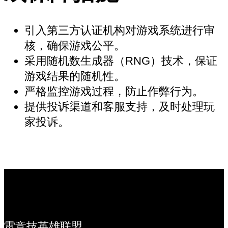
引入第三方认证机构对游戏系统进行审
核，确保游戏公平。
采用随机数生成器（RNG）技术，保证
游戏结果的随机性。
严格监控游戏过程，防止作弊行为。
提供投诉渠道和客服支持，及时处理玩
家投诉。
雷竞技英雄联盟