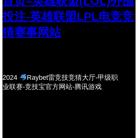
首页–英雄联盟(LOL)外围
投注-英雄联盟LPL电竞竞
猜赛事网站
2024
Raybet雷竞技竞猜大厅-甲级职
业联赛-竞技宝官方网站-腾讯游戏
Instagram
LinkedIn
电子邮件
Facebook