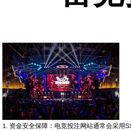
1. 资金安全保障：电竞投注网站通常会采用