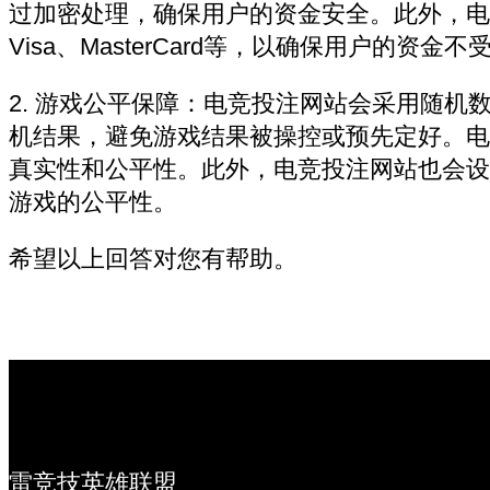
过加密处理，确保用户的资金安全。此外，电竞
Visa、MasterCard等，以确保用户的资
2. 游戏公平保障：电竞投注网站会采用随机
机结果，避免游戏结果被操控或预先定好。电
真实性和公平性。此外，电竞投注网站也会设
游戏的公平性。
希望以上回答对您有帮助。
雷竞技英雄联盟