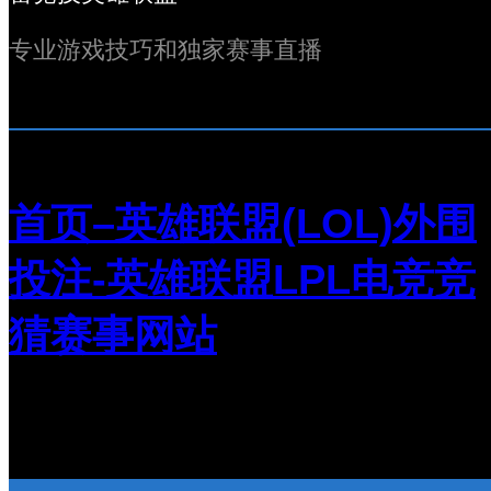
专业游戏技巧和独家赛事直播
首页–英雄联盟(LOL)外围
投注-英雄联盟LPL电竞竞
猜赛事网站