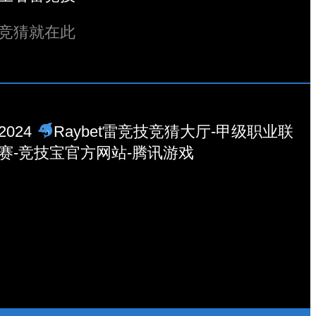
竞猜就在此
2024
Raybet雷竞技竞猜大厅-甲级职业联
赛-竞技宝官方网站-腾讯游戏
nstagram
LinkedIn
电子邮件
Facebook