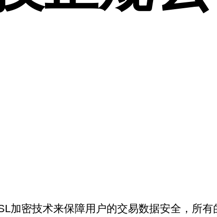
SSL加密技术来保障用户的交易数据安全，所