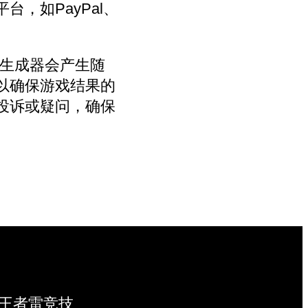
，如PayPal、
数生成器会产生随
以确保游戏结果的
投诉或疑问，确保
王者雷竞技