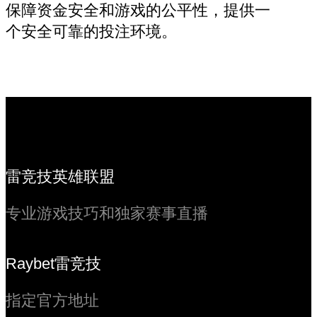
保障资金安全和游戏的公平性，提供一
个安全可靠的投注环境。
雷竞技英雄联盟
专业游戏技巧和独家赛事直播
Raybet雷竞技
指定官方地址