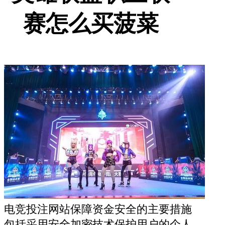
赛怎么买菠菜
电竞投注网站保障资金安全的主要措施
包括采用安全加密技术保护用户的个人