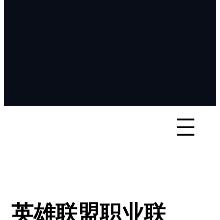
英雄联盟职业联