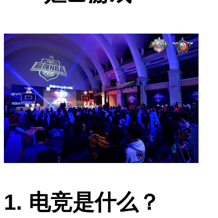
1. 电竞是什么？