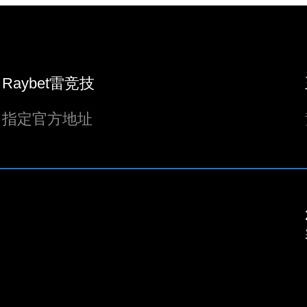
Raybet雷竞技
指定官方地址
I