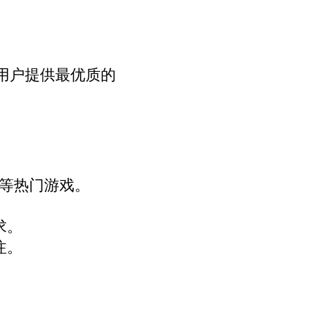
用户提供最优质的
O等热门游戏。
求。
注。