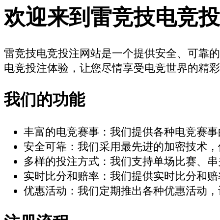
欢迎来到雷竞技电竞投
雷竞技电竞投注网站是一个提供安全、可靠的
电竞投注体验，让您尽情享受电竞世界的精彩
我们的功能
丰富的电竞赛事：我们提供各种电竞赛事的
安全可靠：我们采用最先进的加密技术，
多样的投注方式：我们支持单场比赛、串
实时比分和赔率：我们提供实时比分和赔
优惠活动：我们定期推出各种优惠活动，