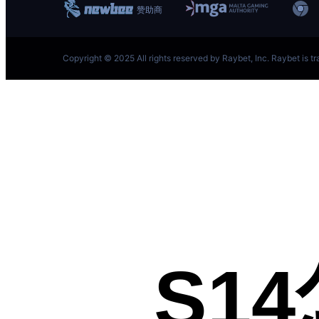
跳
至
内
容
S1