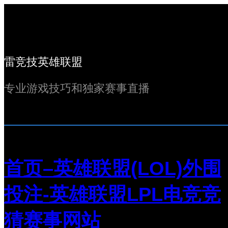
雷竞技英雄联盟
专业游戏技巧和独家赛事直播
首页–英雄联盟(LOL)外围
投注-英雄联盟LPL电竞竞
猜赛事网站