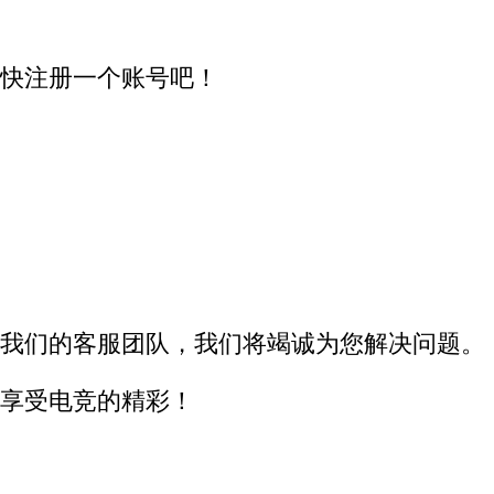
快注册一个账号吧！
我们的客服团队，我们将竭诚为您解决问题。
享受电竞的精彩！