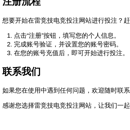
注册流程
想要开始在雷竞技电竞投注网站进行投注？赶
点击“注册”按钮，填写您的个人信息。
完成账号验证，并设置您的账号密码。
在您的账号充值后，即可开始进行投注。
联系我们
如果您在使用中遇到任何问题，欢迎随时联系
感谢您选择雷竞技电竞投注网站，让我们一起