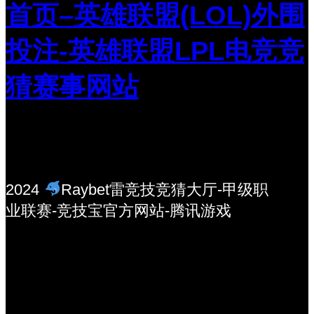
首页–英雄联盟(LOL)外围
投注-英雄联盟LPL电竞竞
猜赛事网站
2024
Raybet雷竞技竞猜大厅-甲级职
业联赛-竞技宝官方网站-腾讯游戏
Instagram
LinkedIn
电子邮件
Facebook