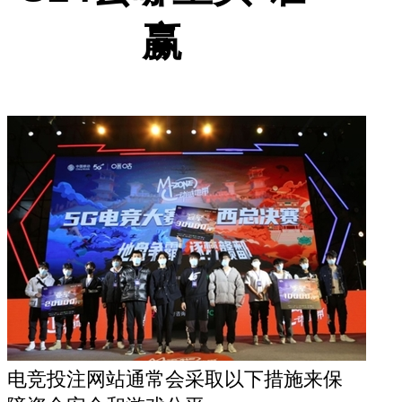
赢
电竞投注网站通常会采取以下措施来保