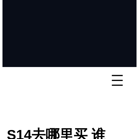
S14去哪里买 谁