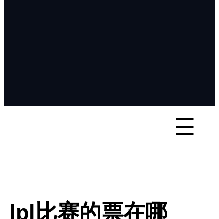
lpl比赛的票在哪