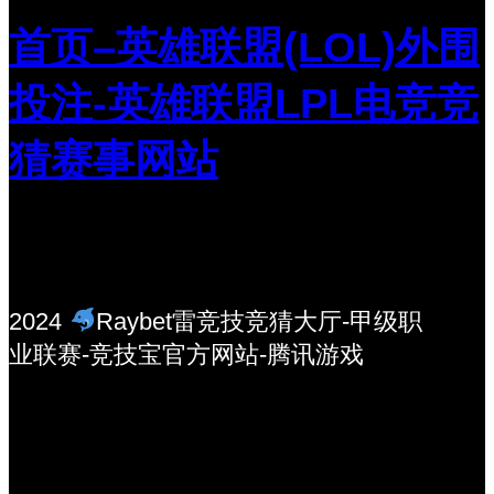
首页–英雄联盟(LOL)外围
投注-英雄联盟LPL电竞竞
猜赛事网站
2024
Raybet雷竞技竞猜大厅-甲级职
业联赛-竞技宝官方网站-腾讯游戏
Instagram
LinkedIn
电子邮件
Facebook