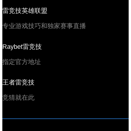
雷竞技英雄联盟
专业游戏技巧和独家赛事直播
Raybet雷竞技
指定官方地址
王者雷竞技
竞猜就在此