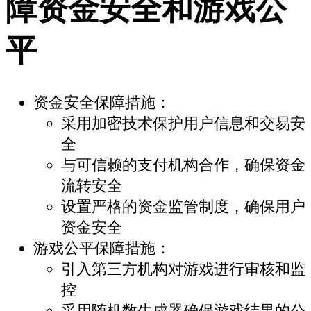
障资金安全和游戏公
平
资金安全保障措施：
采用加密技术保护用户信息和交易安
全
与可信赖的支付机构合作，确保资金
流转安全
设置严格的资金监管制度，确保用户
资金安全
游戏公平保障措施：
引入第三方机构对游戏进行审核和监
控
采用随机数生成器确保游戏结果的公