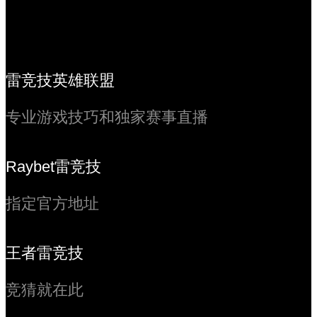
雷竞技英雄联盟
专业游戏技巧和独家赛事直播
Raybet雷竞技
指定官方地址
王者雷竞技
竞猜就在此