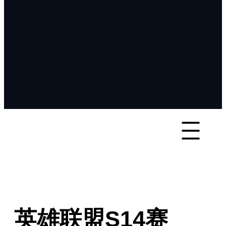
英雄联盟S14赛