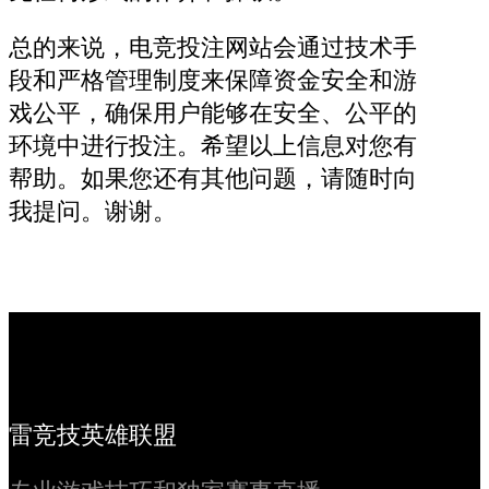
总的来说，电竞投注网站会通过技术手
段和严格管理制度来保障资金安全和游
戏公平，确保用户能够在安全、公平的
环境中进行投注。希望以上信息对您有
帮助。如果您还有其他问题，请随时向
我提问。谢谢。
雷竞技英雄联盟