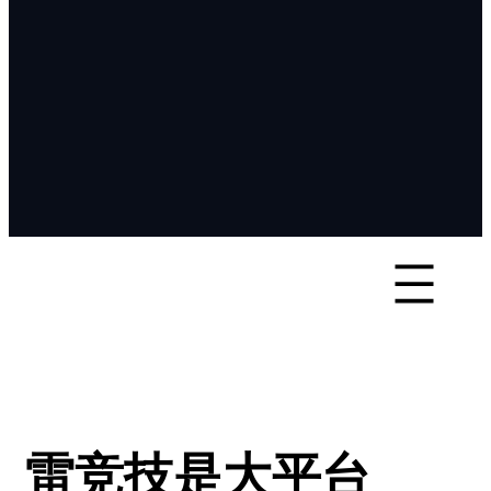
雷竞技是大平台