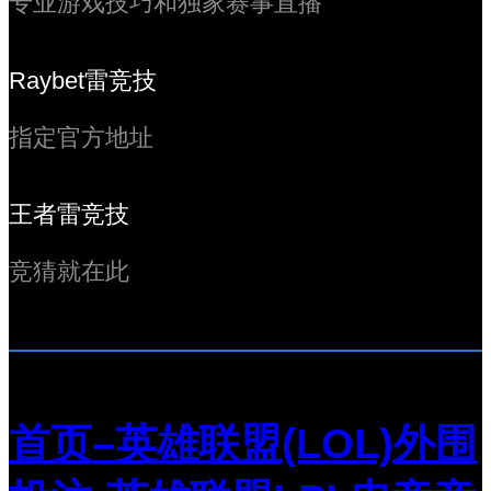
专业游戏技巧和独家赛事直播
Raybet雷竞技
指定官方地址
王者雷竞技
竞猜就在此
首页–英雄联盟(LOL)外围