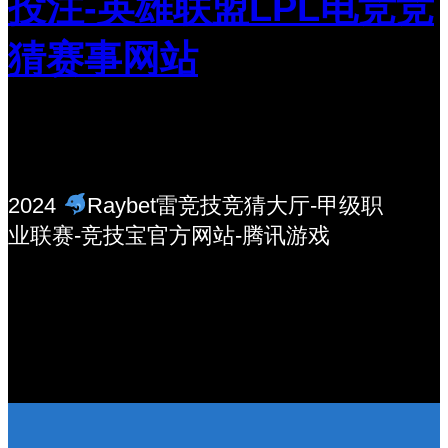
投注-英雄联盟LPL电竞竞
猜赛事网站
2024
Raybet雷竞技竞猜大厅-甲级职
业联赛-竞技宝官方网站-腾讯游戏
Instagram
LinkedIn
电子邮件
Facebook