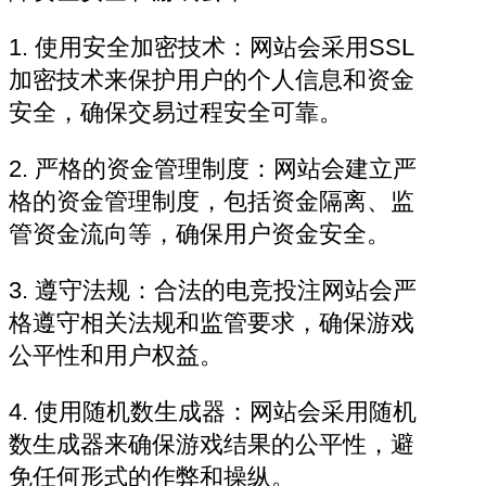
1. 使用安全加密技术：网站会采用SSL
加密技术来保护用户的个人信息和资金
安全，确保交易过程安全可靠。
2. 严格的资金管理制度：网站会建立严
格的资金管理制度，包括资金隔离、监
管资金流向等，确保用户资金安全。
3. 遵守法规：合法的电竞投注网站会严
格遵守相关法规和监管要求，确保游戏
公平性和用户权益。
4. 使用随机数生成器：网站会采用随机
数生成器来确保游戏结果的公平性，避
免任何形式的作弊和操纵。