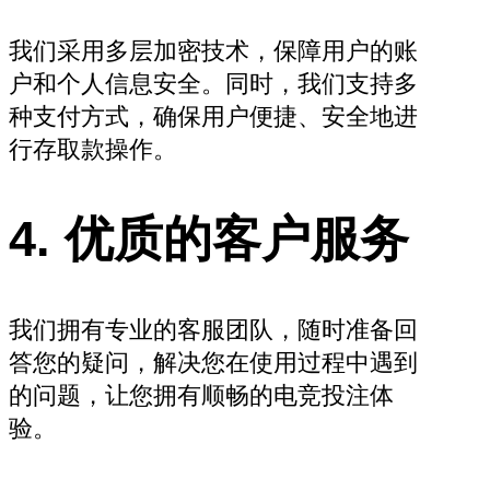
我们采用多层加密技术，保障用户的账
户和个人信息安全。同时，我们支持多
种支付方式，确保用户便捷、安全地进
行存取款操作。
4. 优质的客户服务
我们拥有专业的客服团队，随时准备回
答您的疑问，解决您在使用过程中遇到
的问题，让您拥有顺畅的电竞投注体
验。