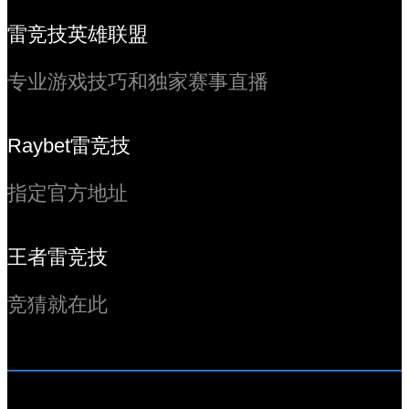
雷竞技英雄联盟
专业游戏技巧和独家赛事直播
Raybet雷竞技
指定官方地址
王者雷竞技
竞猜就在此