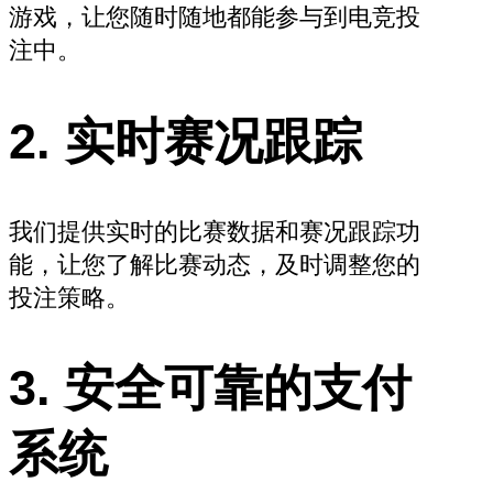
游戏，让您随时随地都能参与到电竞投
注中。
2. 实时赛况跟踪
我们提供实时的比赛数据和赛况跟踪功
能，让您了解比赛动态，及时调整您的
投注策略。
3. 安全可靠的支付
系统