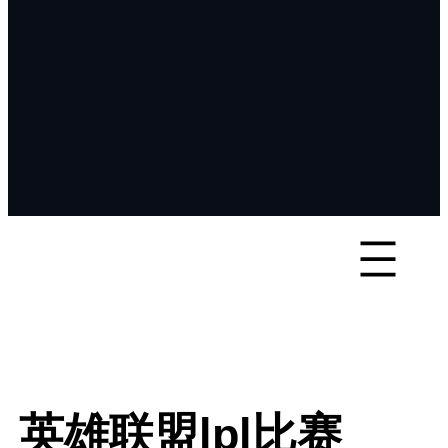
英雄联盟lpl比赛