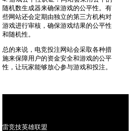
随机数生成器来确保游戏的公平性。有
些网站还会定期由独立的第三方机构对
游戏进行审核，确保游戏结果的公平性
和随机性。
总的来说，电竞投注网站会采取各种措
施来保障用户的资金安全和游戏的公平
性，让玩家能够放心参与游戏和投注。
雷竞技英雄联盟