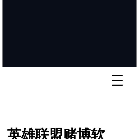
英雄联盟赌博软