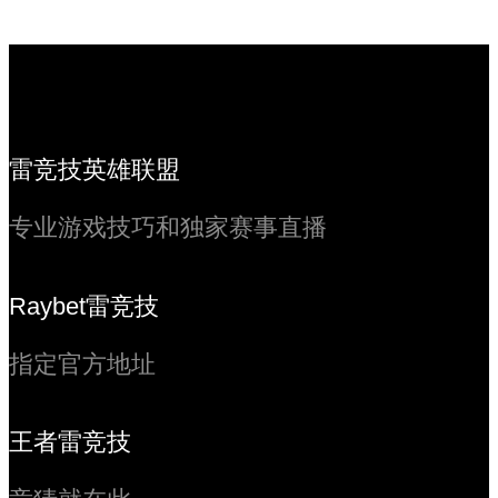
雷竞技英雄联盟
专业游戏技巧和独家赛事直播
Raybet雷竞技
指定官方地址
王者雷竞技