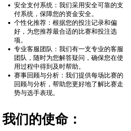
安全支付系统：我们采用安全可靠的支
付系统，保障您的资金安全。
个性化推荐：根据您的投注记录和偏
好，为您推荐最合适的比赛和投注选
项。
专业客服团队：我们有一支专业的客服
团队，随时为您解答疑问，确保您在使
用过程中得到及时帮助。
赛事回顾与分析：我们提供每场比赛的
回顾与分析，帮助您更好地了解比赛走
势与选手表现。
我们的使命：