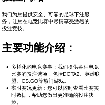
我们为您提供安全、可靠的足球下注服
务，让您在电竞比赛中尽情享受激烈的
投注竞技。
主要功能介绍：
多样化的电竞赛事：我们提供各种电竞
比赛的投注选项，包括DOTA2、英雄联
盟、CS:GO等热门游戏。
实时赛况更新：您可以随时查看比赛实
时数据，帮助您做出更准确的投注决
策。