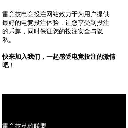
雷竞技电竞投注网站致力于为用户提供
最好的电竞投注体验，让您享受到投注
的乐趣，同时保证您的投注安全与隐
私。
快来加入我们，一起感受电竞投注的激情
吧！
雷竞技英雄联盟