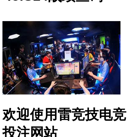
欢迎使用雷竞技电竞
投注网站