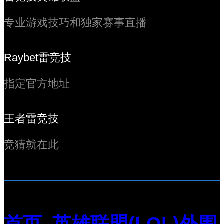
专业游戏技巧和独家赛事直播
Raybet雷竞技
指定官方地址
王者雷竞技
竞猜就在此
首页–英雄联盟(LOL)外围