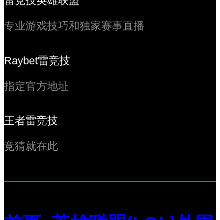
雷竞技英雄联盟
专业游戏技巧和独家赛事直播
Raybet雷竞技
指定官方地址
王者雷竞技
竞猜就在此