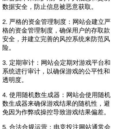
数据安全，防止信息被恶意获取。
2. 严格的资金管理制度：网站会建立严
格的资金管理制度，确保用户的存取款
安全，并建立完善的风控系统来防范风
险。
3. 定期审计：网站会定期对游戏平台和
系统进行审计，以确保游戏的公平性和
透明度。
4. 使用随机数生成器：网站会使用随机
数生成器来确保游戏结果的随机性，避
免因为作弊或操控导致游戏结果偏差。
5. 合法合规运营：电竞投注网站通常会