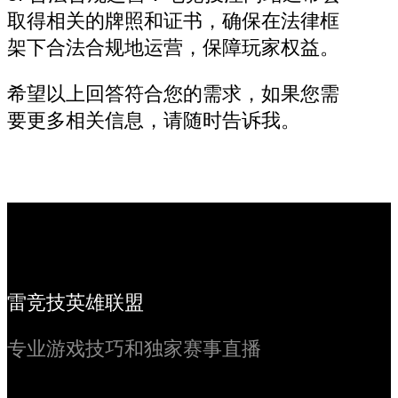
取得相关的牌照和证书，确保在法律框
架下合法合规地运营，保障玩家权益。
希望以上回答符合您的需求，如果您需
要更多相关信息，请随时告诉我。
雷竞技英雄联盟
专业游戏技巧和独家赛事直播