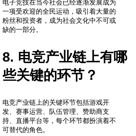
电子竞技在当今社会已经逐渐发展成为
一项受欢迎的全民运动，吸引着大量的
粉丝和投资者，成为社会文化中不可或
缺的一部分。
8. 电竞产业链上有哪
些关键的环节？
电竞产业链上的关键环节包括游戏开
发、赛事运营、队伍管理、赞助商支
持、直播平台等，每个环节都扮演着不
可替代的角色。