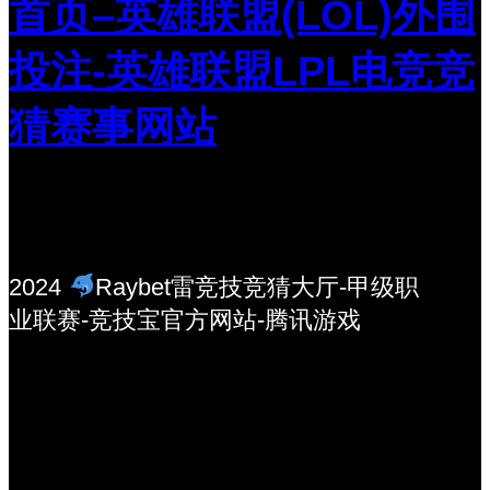
首页–英雄联盟(LOL)外围
投注-英雄联盟LPL电竞竞
猜赛事网站
2024
Raybet雷竞技竞猜大厅-甲级职
业联赛-竞技宝官方网站-腾讯游戏
Instagram
LinkedIn
电子邮件
Facebook