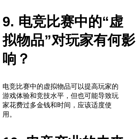
9. 电竞比赛中的“虚
拟物品”对玩家有何影
响？
电竞比赛中的虚拟物品可以提高玩家的
游戏体验和竞技水平，但也可能导致玩
家花费过多金钱和时间，应该适度使
用。