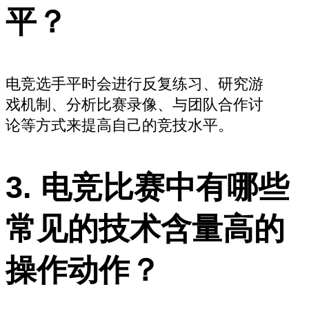
平？
电竞选手平时会进行反复练习、研究游
戏机制、分析比赛录像、与团队合作讨
论等方式来提高自己的竞技水平。
3. 电竞比赛中有哪些
常见的技术含量高的
操作动作？