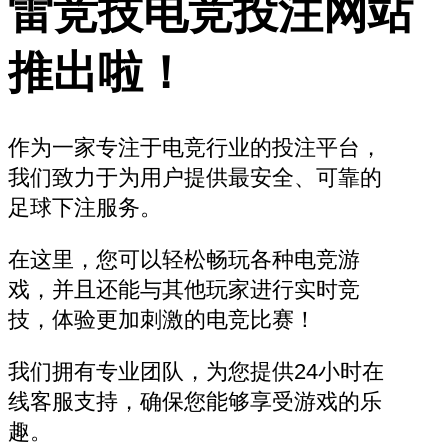
雷竞技电竞投注网站
推出啦！
作为一家专注于电竞行业的投注平台，
我们致力于为用户提供最安全、可靠的
足球下注服务。
在这里，您可以轻松畅玩各种电竞游
戏，并且还能与其他玩家进行实时竞
技，体验更加刺激的电竞比赛！
我们拥有专业团队，为您提供24小时在
线客服支持，确保您能够享受游戏的乐
趣。