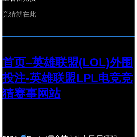
竞猜就在此
首页–英雄联盟(LOL)外围
投注-英雄联盟LPL电竞竞
猜赛事网站