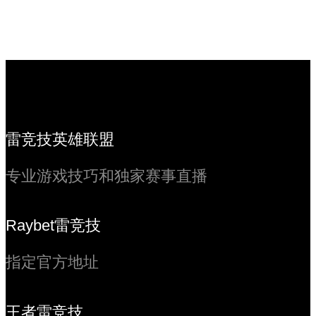
雷竞技英雄联盟
专业游戏技巧和独家赛事直播
Raybet雷竞技
指定官方地址
王者雷竞技