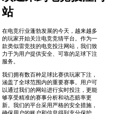
站
在电竞行业蓬勃发展的今天，越来越多
的玩家开始关注电竞竞猜平台。作为一
款类似雷竞技的电竞投注网站，我们致
力于为用户提供安全、可靠的足球下注
服务。
我们拥有数百种足球比赛供玩家下注，
涵盖了全球范围内的重要赛事。用户可
以通过我们的网站进行实时投注，更能
够享受精准的赛事分析和动态赔率更
新。我们的平台采用严格的安全措施，
确保用户的账户和信息得到充分保护。