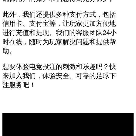
此外，我们还提供多种支付方式，包括
信用卡、支付宝等，让玩家更加方便地
进行充值和提现。我们的客服团队24小
时在线，随时为玩家解决问题和提供帮
助。
想要体验电竞投注的刺激和乐趣吗？快
来加入我们，体验安全、可靠的足球下
注服务吧！