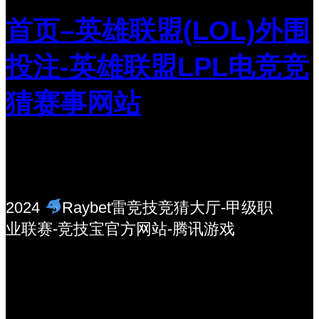
首页–英雄联盟(LOL)外围
投注-英雄联盟LPL电竞竞
猜赛事网站
2024
Raybet雷竞技竞猜大厅-甲级职
业联赛-竞技宝官方网站-腾讯游戏
Instagram
LinkedIn
电子邮件
Facebook