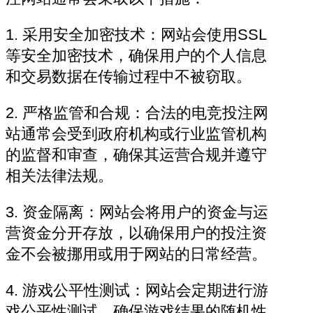
1. 采用安全加密技术：网站会使用SSL
等安全加密技术，确保用户的个人信息
和交易数据在传输过程中不被窃取。
2. 严格监管和合规：合法的电竞投注网
站通常会受到政府机构或行业监管机构
的监督和审查，确保其运营合规并遵守
相关法律法规。
3. 资金隔离：网站会将用户的资金与运
营资金分开存放，以确保用户的投注资
金不会被挪用或用于网站的日常经营。
4. 游戏公平性测试：网站会定期进行游
戏公平性测试，确保游戏结果的随机性