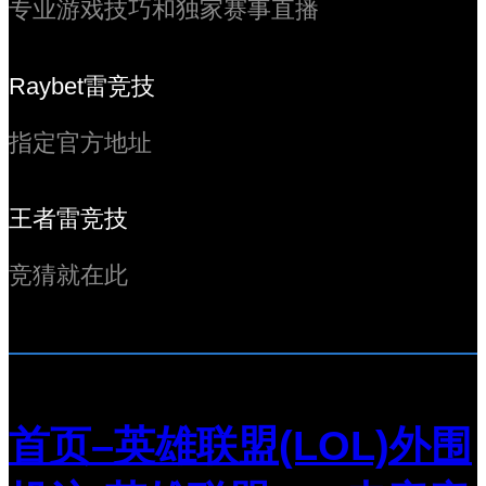
专业游戏技巧和独家赛事直播
Raybet雷竞技
指定官方地址
王者雷竞技
竞猜就在此
首页–英雄联盟(LOL)外围