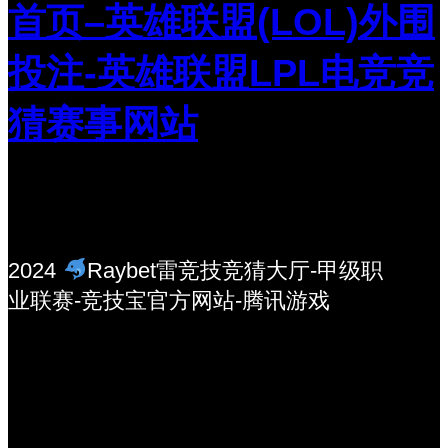
首页–英雄联盟(LOL)外围
投注-英雄联盟LPL电竞竞
猜赛事网站
2024
Raybet雷竞技竞猜大厅-甲级职
业联赛-竞技宝官方网站-腾讯游戏
Instagram
LinkedIn
电子邮件
Facebook