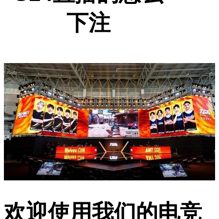
下注
欢迎使用我们的电竞