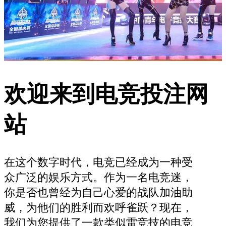
欢迎来到电竞投注网
站
在这个数字时代，电竞已经成为一种受
众广泛的娱乐方式。作为一名电竞迷，
你是否也曾经为自己心爱的战队加油助
威，为他们的胜利而欢呼雀跃？现在，
我们为您提供了一款类似雷竞技的电竞