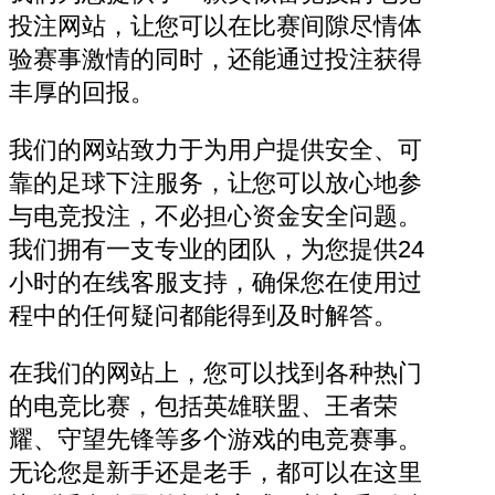
投注网站，让您可以在比赛间隙尽情体
验赛事激情的同时，还能通过投注获得
丰厚的回报。
我们的网站致力于为用户提供安全、可
靠的足球下注服务，让您可以放心地参
与电竞投注，不必担心资金安全问题。
我们拥有一支专业的团队，为您提供24
小时的在线客服支持，确保您在使用过
程中的任何疑问都能得到及时解答。
在我们的网站上，您可以找到各种热门
的电竞比赛，包括英雄联盟、王者荣
耀、守望先锋等多个游戏的电竞赛事。
无论您是新手还是老手，都可以在这里