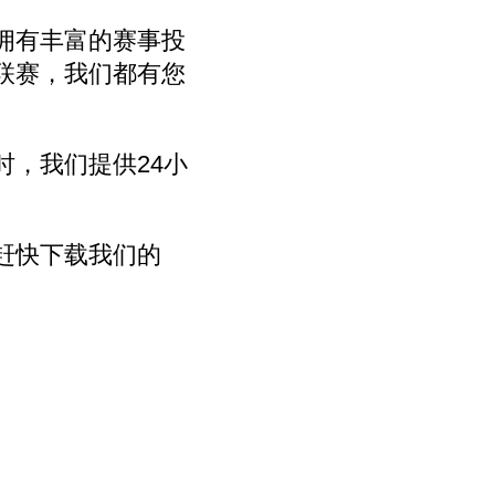
拥有丰富的赛事投
联赛，我们都有您
，我们提供24小
赶快下载我们的