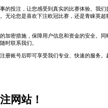
事的投注，让您感受到真实的比赛体验。我们
。无论您是喜欢下注欧冠比赛，还是青睐英超
的加密措施，保障用户信息和资金的安全。同时
随时联系我们。
注册账号后即可享受我们专业、快速的服务。
注网站！