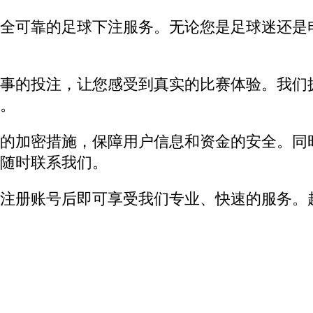
全可靠的足球下注服务。无论您是足球迷还是
事的投注，让您感受到真实的比赛体验。我们
。
的加密措施，保障用户信息和资金的安全。同时
随时联系我们。
注册账号后即可享受我们专业、快速的服务。