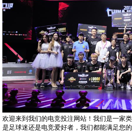
欢迎来到我们的电竞投注网站！我们是一家类
是足球迷还是电竞爱好者，我们都能满足您的