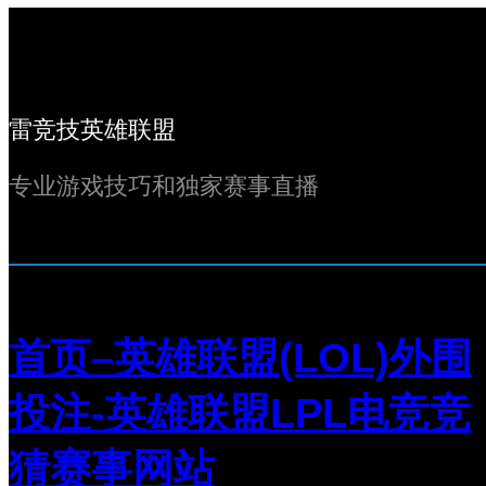
雷竞技英雄联盟
专业游戏技巧和独家赛事直播
首页–英雄联盟(LOL)外围
投注-英雄联盟LPL电竞竞
猜赛事网站