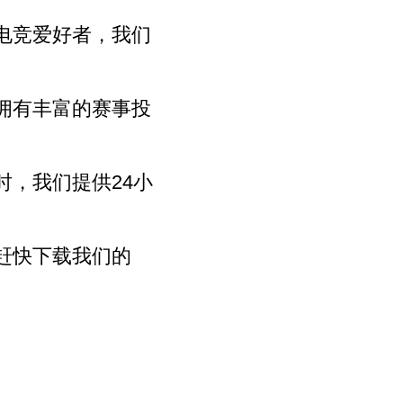
电竞爱好者，我们
拥有丰富的赛事投
，我们提供24小
赶快下载我们的