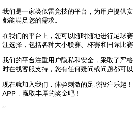
我们是一家类似雷竞技的平台，为用户提供安
都能满足您的需求。
在我们的平台上，您可以随时随地进行足球赛
注选择，包括各种大小联赛、杯赛和国际比赛
我们的平台注重用户隐私和安全，采取了严格
时在线客服支持，您有任何疑问或问题都可以
现在就加入我们，体验刺激的足球投注乐趣！
APP，赢取丰厚的奖金吧！
“`