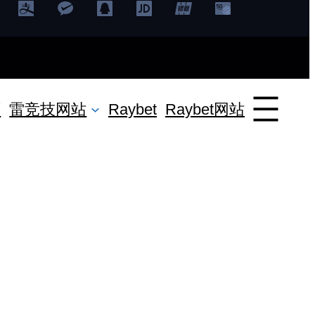
页
雷竞技网站
Raybet
Raybet网站