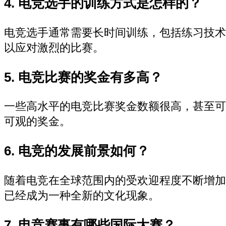
4. 电竞选手的训练方式是怎样的？
电竞选手通常需要长时间训练，包括练习技术
以应对激烈的比赛。
5. 电竞比赛的奖金有多高？
一些高水平的电竞比赛奖金数额很高，甚至可
可观的奖金。
6. 电竞的发展前景如何？
随着电竞在全球范围内的受欢迎程度不断增加
已经成为一种全新的文化现象。
7. 电竞赛事有哪些国际大赛？