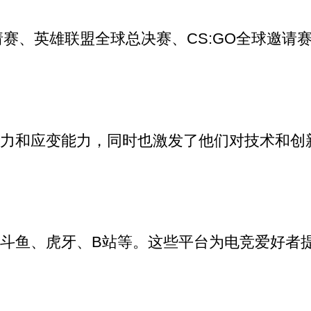
请赛、英雄联盟全球总决赛、CS:GO全球邀请
力和应变能力，同时也激发了他们对技术和创
斗鱼、虎牙、B站等。这些平台为电竞爱好者