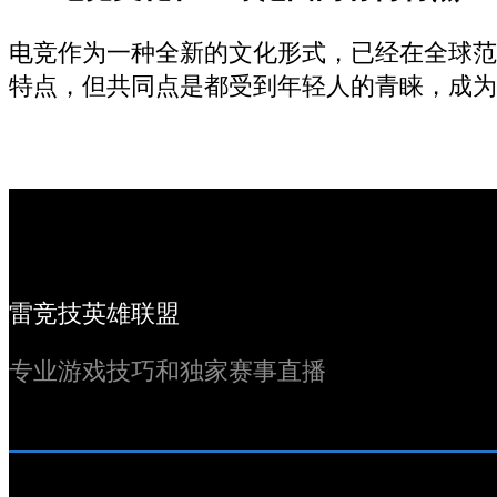
电竞作为一种全新的文化形式，已经在全球范
特点，但共同点是都受到年轻人的青睐，成为
雷竞技英雄联盟
专业游戏技巧和独家赛事直播