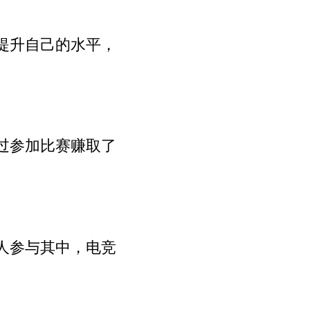
提升自己的水平，
过参加比赛赚取了
人参与其中，电竞