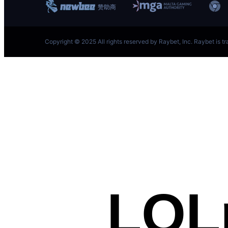
跳
至
内
容
LO