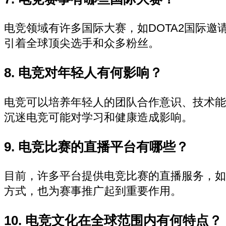
电竞领域有许多国际大赛，如DOTA2国际邀
引着全球顶尖选手和众多粉丝。
8. 电竞对年轻人有何影响？
电竞可以培养年轻人的团队合作意识、技术能
沉迷电竞可能对学习和健康造成影响。
9. 电竞比赛的直播平台有哪些？
目前，许多平台提供电竞比赛的直播服务，如
方式，也为赛事推广起到重要作用。
10. 电竞文化在全球范围内有何特点？